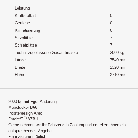
Leistung
Kraftstoffart
0
Getriebe
0
Klimatisierung
0
Sitzplätze
7
Schlafplätze
7
Techn. zugelassene Gesamtmasse
2000 kg
Länge
7540 mm
Breite
2320 mm
Höhe
2710 mm
2000 kg mit Fgst-Änderung
Möbeldekor B66
Polsterdesign Ardo
Fracht/TÜV/ZBII
Gerne nehmen wir Ihr Fahrzeug in Zahlung und erstellen Ihnen ein
entsprechendes Angebot.
Finanzierung möglich.