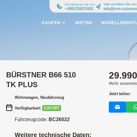
Kontaktieren Sie uns:
oder schreiben Sie uns
+498135937400
info@crm-sulzemo
KAUFEN
MIETEN
MODELLBERAT
29.990
BÜRSTNER
B66 510
TK PLUS
MwSt. ausweisb
Jetzt teilen:
Wohnwagen
, Neufahrzeug
Verfügbarkeit:
SOFORT
Fahrzeugcode:
BC26022
Weitere technische Daten: