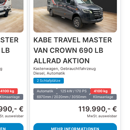
ASTER
KABE TRAVEL MASTER
 LB
VAN CROWN 690 LB
ALLRAD AKTION
ug
Kastenwagen,
Gebrauchtfahrzeug
Diesel, Automatik
2 Schlafplätze
4100 kg
Automatik
125 kW / 170 PS
4100 kg
Klimaanlage
6970mm / 2020mm / 3050mm
Klimaanlage
990,- €
119.990,- €
t. ausweisbar
MwSt. ausweisbar
NEN
MEHR INFORMATIONEN