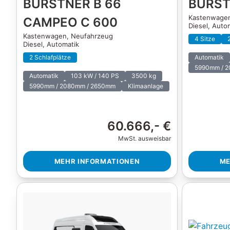
BÜRSTNER B 66
BÜRST
Kastenwage
CAMPEO C 600
Diesel, Auto
Kastenwagen,
Neufahrzeug
4 Sitze
Diesel, Automatik
2 Schlafplätze
Automatik
5990mm / 
Automatik
103 kW / 140 PS
3500 kg
5990mm / 2080mm / 2650mm
Klimaanlage
60.666,- €
MwSt. ausweisbar
MEHR INFORMATIONEN
ME