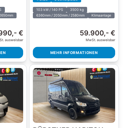
S
103 kW / 140 PS
3500 kg
 2650mm
6360mm / 2050mm / 2580mm
Klimaanlage
990,- €
59.900,- €
t. ausweisbar
MwSt. ausweisbar
NEN
MEHR INFORMATIONEN