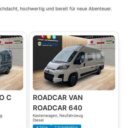
chdacht, hochwertig und bereit für neue Abenteuer.
O C
ROADCAR VAN
ROADCAR 640
ug
Kastenwagen,
Neufahrzeug
Diesel
4 Sitze
2 Schlafplätze