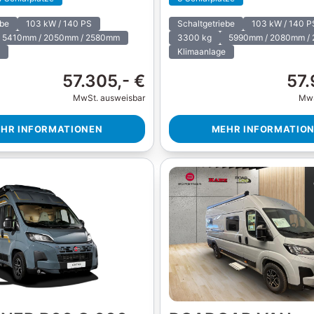
ebe
103 kW / 140 PS
Schaltgetriebe
103 kW / 140 P
5410mm / 2050mm / 2580mm
3300 kg
5990mm / 2080mm /
Klimaanlage
57.305,- €
57.
MwSt. ausweisbar
MwS
HR INFORMATIONEN
MEHR INFORMATIO