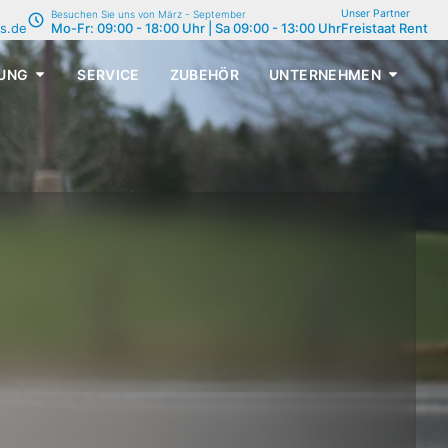
Unser Partner
Besuchen Sie uns von März - September
s.de
Mo-Fr: 09:00 - 18:00 Uhr | Sa 09:00 - 13:00 Uhr
Freistaat Rent
UNG
SERVICE
ZUBEHÖR
UNTERNEHMEN