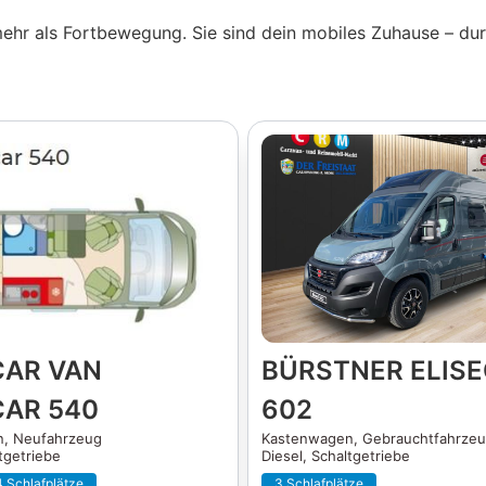
ehr als Fortbewegung. Sie sind dein mobiles Zuhause – dur
AR VAN
BÜRSTNER ELISE
AR 540
602
n,
Neufahrzeug
Kastenwagen,
Gebrauchtfahrze
tgetriebe
Diesel, Schaltgetriebe
4 Schlafplätze
3 Schlafplätze