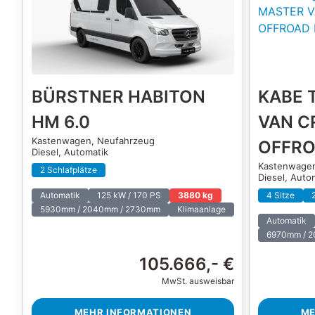
BÜRSTNER HABITON
KABE 
HM 6.0
VAN C
Kastenwagen,
Neufahrzeug
OFFRO
Diesel, Automatik
Kastenwage
2 Schlafplätze
Diesel, Auto
Automatik
125 kW / 170 PS
3880 kg
4 Sitze
5930mm / 2040mm / 2730mm
Klimaanlage
Automatik
6970mm / 
105.666,- €
MwSt. ausweisbar
MEHR INFORMATIONEN
ME