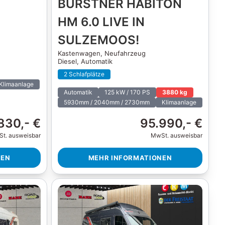
BÜRSTNER HABITON
HM 6.0 LIVE IN
SULZEMOOS!
Kastenwagen,
Neufahrzeug
Diesel, Automatik
2 Schlafplätze
Klimaanlage
Automatik
125 kW / 170 PS
3880 kg
5930mm / 2040mm / 2730mm
Klimaanlage
830,- €
95.990,- €
t. ausweisbar
MwSt. ausweisbar
NEN
MEHR INFORMATIONEN