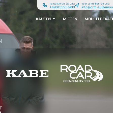
Kontaktieren Sie uns:
oder schreiben Sie uns:
+498135937400
info@crm-sulzemoo
KAUFEN
MIETEN
MODELLBERAT
N
T