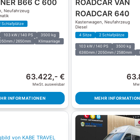
NER B66 C 600
ROADCAR VAN
n,
Neufahrzeug
ROADCAR 640
matik
Kastenwagen,
Neufahrzeug
2 Schlafplätze
Diesel
103 kW / 140 PS
3500 kg
4 Sitze
2 Schlafplätze
2050mm / 2650mm
Klimaanlage
103 kW / 140 PS
3500 kg
6360mm / 2050mm / 2580mm
63.422,- €
63.
MwSt. ausweisbar
MwS
HR INFORMATIONEN
MEHR INFORMATIO