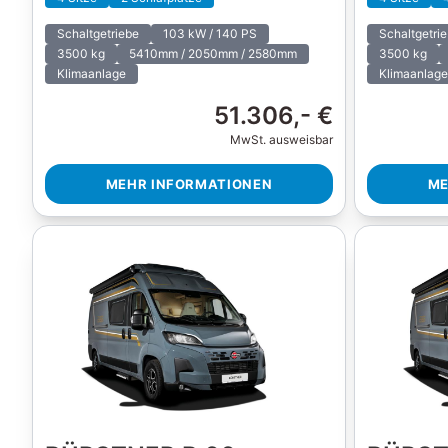
Schaltgetriebe
103 kW / 140 PS
Schaltgetri
3500 kg
5410mm / 2050mm / 2580mm
3500 kg
Klimaanlage
Klimaanlage
51.306,- €
MwSt. ausweisbar
MEHR INFORMATIONEN
ME