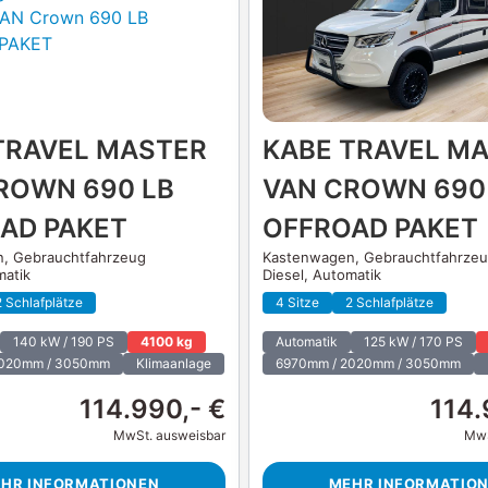
TRAVEL MASTER
KABE TRAVEL M
ROWN 690 LB
VAN CROWN 690
AD PAKET
OFFROAD PAKET
n,
Gebrauchtfahrzeug
Kastenwagen,
Gebrauchtfahrze
matik
Diesel, Automatik
2 Schlafplätze
4 Sitze
2 Schlafplätze
140 kW / 190 PS
4100 kg
Automatik
125 kW / 170 PS
2020mm / 3050mm
Klimaanlage
6970mm / 2020mm / 3050mm
114.990,- €
114.
MwSt. ausweisbar
MwS
HR INFORMATIONEN
MEHR INFORMATIO