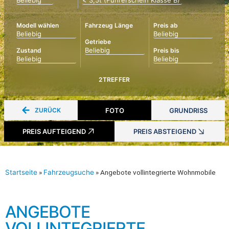
Modell wählen
Fahrzeug Länge
Preis ab
Getriebe
Zustand
Preis bis
2
TREFFER
ZURÜCK
FOTO
GRUNDRISS
PREIS AUFTEIGEND
PREIS ABSTEIGEND
Startseite
»
Fahrzeugsuche
»
Angebote vollintegrierte Wohnmobile
ANGEBOTE
VOLLINTEGRIERTE