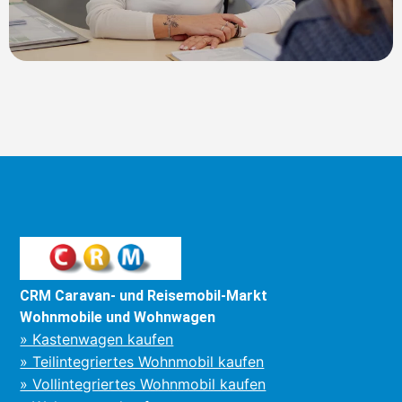
CRM Caravan- und Reisemobil-Markt
Wohnmobile und Wohnwagen
» Kastenwagen kaufen
» Teilintegriertes Wohnmobil kaufen
» Vollintegriertes Wohnmobil kaufen