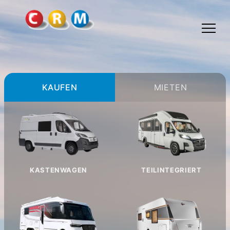
TOGGLE
MENU
KAUFEN
MIETEN
KASTENWAGEN
TEILINTEGRIERT