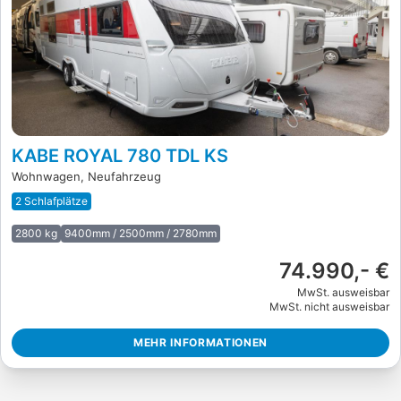
KABE ROYAL 780 TDL KS
Wohnwagen, Neufahrzeug
2 Schlafplätze
2800 kg
9400mm / 2500mm / 2780mm
74.990,- €
MwSt. ausweisbar
MwSt. nicht ausweisbar
MEHR INFORMATIONEN